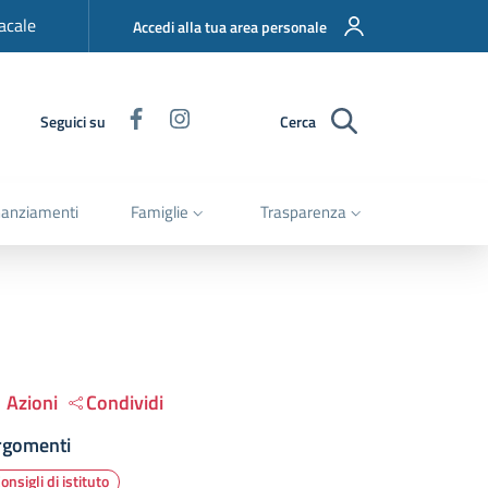
acale
Accedi alla tua area personale
Facebook
Instagram
Seguici su
Cerca
nanziamenti
Famiglie
Trasparenza
Azioni
Condividi
rgomenti
onsigli di istituto