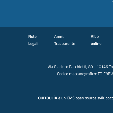
Small prints
Useful links section
Note
Amm.
Albo
Legali
Trasparente
online
Via Giacinto Pacchiotti, 80 - 10146 To
Codice meccanografico:
TOIC8B
OUITOULÍA
è un CMS open source sviluppato