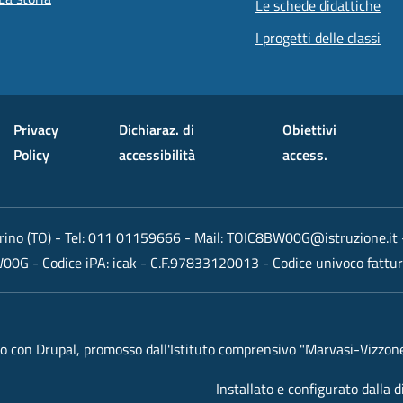
Le schede didattiche
I progetti delle classi
Privacy
Dichiaraz. di
Obiettivi
Policy
accessibilità
access.
rino (TO)
- Tel:
011 01159666
- Mail:
TOIC8BW00G@istruzione.it
W00G
- Codice iPA: icak - C.F.97833120013 - Codice univoco fattu
 con Drupal, promosso dall'Istituto comprensivo "Marvasi-Vizzone"
Installato e configurato dalla 