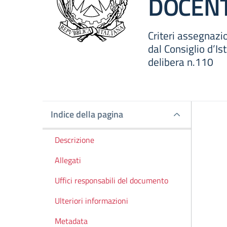
DOCENT
Criteri assegnazio
dal Consiglio d’I
delibera n.110
Indice della pagina
Indice della pagina
Descrizione
Allegati
Uffici responsabili del documento
Ulteriori informazioni
Metadata