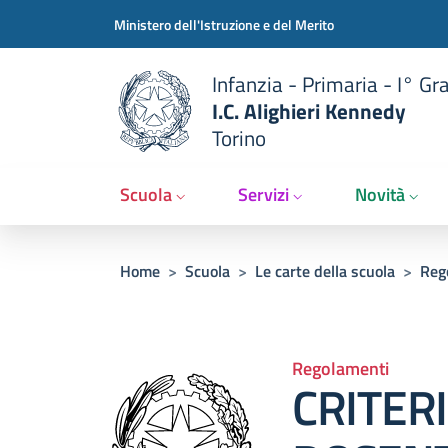
Slim t
Salta al contenuto principale
Skip to footer content
Ministero dell'Istruzione e del Merito
Infanzia - Primaria - I° Gr
I.C. Alighieri Kennedy
Torino
Scuola
Servizi
Novità
Briciole di pane
Home
>
Scuola
>
Le carte della scuola
>
Reg
Regolamenti
CRITER