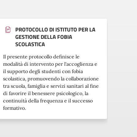
PROTOCOLLO DI ISTITUTO PER LA
GESTIONE DELLA FOBIA
SCOLASTICA
Il pre
Il presente protocollo definisce le
modali
modalità di intervento per l'accoglienza e
inseri
il supporto degli studenti con fobia
strani
scolastica, promuovendo la collaborazione
normat
tra scuola, famiglia e servizi sanitari al fine
favori
di favorire il benessere psicologico, la
piena 
continuità della frequenza e il successo
formativo.