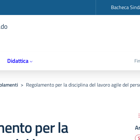
op
Bacheca Sind
ado
Didattica
Fi
olamenti
>
Regolamento per la disciplina del lavoro agile del perso
ento per la
A