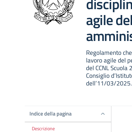
discipli
agile de
amminis
Regolamento che d
lavoro agile del 
del CCNL Scuola 
Consiglio d’Istitu
dell’11/03/2025.
Indice della pagina
Indice della pagina
Descrizione