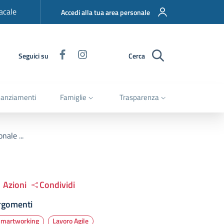
acale
Accedi alla tua area personale
Facebook
Instagram
Seguici su
Cerca
nanziamenti
Famiglie
Trasparenza
nale ...
Azioni
Condividi
rgomenti
Smartworking
Lavoro Agile