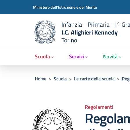
Slim t
Salta al contenuto principale
Skip to footer content
Ministero dell'Istruzione e del Merito
Infanzia - Primaria - I° Gr
I.C. Alighieri Kennedy
Torino
Scuola
Servizi
Novità
Briciole di pane
Home
>
Scuola
>
Le carte della scuola
>
Reg
Regolamenti
Regolam