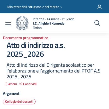
Salta al contenuto principale
Skip to footer content
Slim top
Ministero dell'Istruzione e del Merito
Infanzia - Primaria - I° Grado
I.C. Alighieri Kennedy
Torino
Documento programmatico
Atto di indirizzo a.s.
2025_2026
Atto di indirizzo del Dirigente scolastico per
l’elaborazione e l’aggiornamento del PTOF A.S.
2025_2026
Azioni
Condividi
Argomenti
Collegio dei docenti