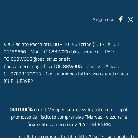
Faceb
I
Seguici su
Via Giacinto Pacchiotti, 80 - 10146 Torino (TO)
- Tel:
011
01159666
- Mail:
TOIC8BW00G@istruzione.it
- PEC:
TOIC8BW00G@pec.istruzione.it
Codice meccanografico:
TOIC8BW00G
- Codice iPA: icak -
C.F.97833120013 - Codice univoco fatturazione elettronica
(CUF): UF39P2
OUITOULÍA
è un CMS open source sviluppato con Drupal,
promosso dall'Istituto comprensivo "Marvasi-Vizzone" e
finanziato con la misura 1.4.1 del PNRR.
Installato e configurato dalla ditta ADVICE, sviluppato da