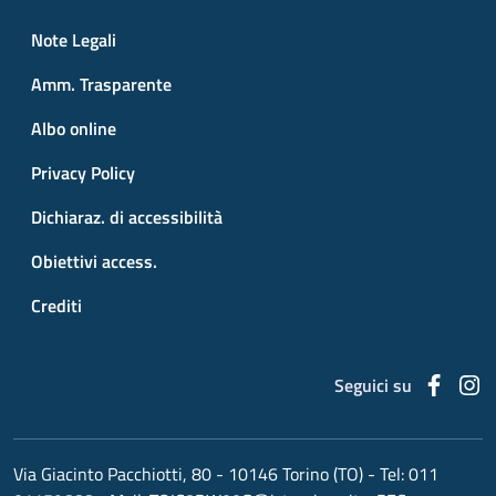
Small prints
Useful links section
Note Legali
Amm. Trasparente
Albo online
Privacy Policy
Dichiaraz. di accessibilità
Obiettivi access.
Crediti
Faceb
I
Seguici su
Via Giacinto Pacchiotti, 80 - 10146 Torino (TO)
- Tel:
011