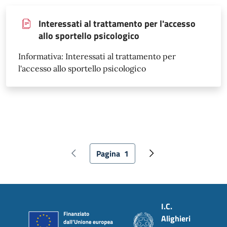
Interessati al trattamento per l'accesso
allo sportello psicologico
Informativa: Interessati al trattamento per
l'accesso allo sportello psicologico
Paginazione
Pagina
1
Pagina precedente
Pagina attuale
Pagina successiva
Piè di pagina
I.C.
Alighieri