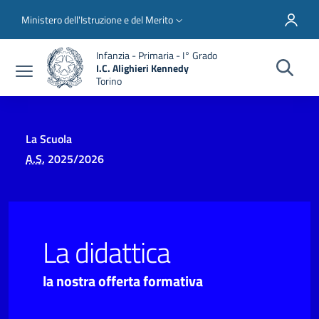
Salta al contenuto principale
Skip to footer content
Slim top
Ministero dell'Istruzione e del Merito
Infanzia - Primaria - I° Grado
I.C. Alighieri Kennedy
Torino
La Scuola
A.S.
2025/2026
La didattica
la nostra offerta formativa