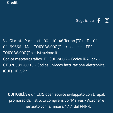
Crediti
Faceb
I
Seguici su
Via Giacinto Pacchiotti, 80 - 10146 Torino (TO)
- Tel:
011
01159666
- Mail:
TOIC8BW00G@istruzione.it
- PEC:
TOIC8BW00G@pec.istruzione.it
Codice meccanografico:
TOIC8BW00G
- Codice iPA: icak -
C.F.97833120013 - Codice univoco fatturazione elettronica
(CUF): UF39P2
OUITOULÍA
è un CMS open source sviluppato con Drupal,
promosso dall'Istituto comprensivo "Marvasi-Vizzone" e
finanziato con la misura 1.4.1 del PNRR.