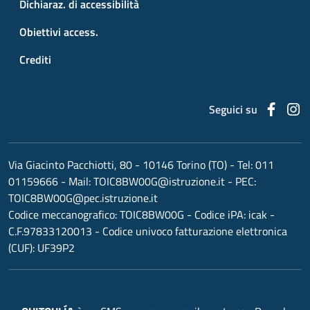
Dichiaraz. di accessibilità
Obiettivi access.
Crediti
Faceb
I
Seguici su
Via Giacinto Pacchiotti, 80 - 10146 Torino (TO)
- Tel:
011
01159666
- Mail:
TOIC8BW00G@istruzione.it
- PEC:
TOIC8BW00G@pec.istruzione.it
Codice meccanografico:
TOIC8BW00G
- Codice iPA: icak -
C.F.97833120013 - Codice univoco fatturazione elettronica
(CUF): UF39P2