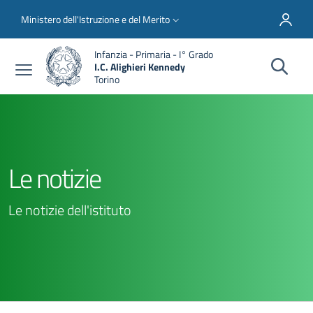
Salta al contenuto principale
Skip to footer content
Slim top
Ministero dell'Istruzione e del Merito
Infanzia - Primaria - I° Grado
I.C. Alighieri Kennedy
Torino
Le notizie
Le notizie dell'istituto