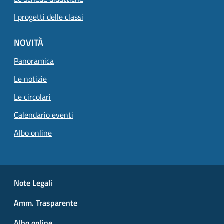
I progetti delle classi
NOVITÀ
Panoramica
Pagina attuale
Le notizie
Le circolari
Calendario eventi
Albo online
Small prints
Useful links section
Note Legali
Amm. Trasparente
Albo online