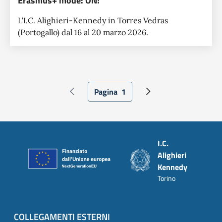
Erasmus+ mode: ON!
L'I.C. Alighieri-Kennedy in Torres Vedras
(Portogallo) dal 16 al 20 marzo 2026.
Paginazione
Pagina
1
Pagina precedente
Pagina attuale
Pagina successiva
Piè di pagina
I.C.
Alighieri
Kennedy
Torino
COLLEGAMENTI ESTERNI