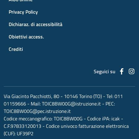
Privacy Policy
Dichiaraz. di accessibilità
Obiettivi access.
Crediti
Faceb
I
Seguici su
Via Giacinto Pacchiotti, 80 - 10146 Torino (TO)
- Tel:
011
01159666
- Mail:
TOIC8BW00G@istruzione.it
- PEC:
TOIC8BW00G@pec.istruzione.it
Codice meccanografico:
TOIC8BW00G
- Codice iPA: icak -
C.F.97833120013 - Codice univoco fatturazione elettronica
(CUF): UF39P2