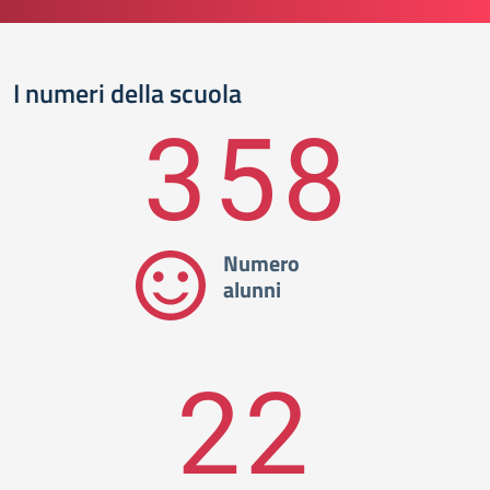
I numeri della scuola
358
Numero
alunni
22