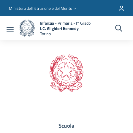
Salta al contenuto principale
Skip to footer content
Slim top
Ministero dell'Istruzione e del Merito
Infanzia - Primaria - I° Grado
I.C. Alighieri Kennedy
Torino
Scuola