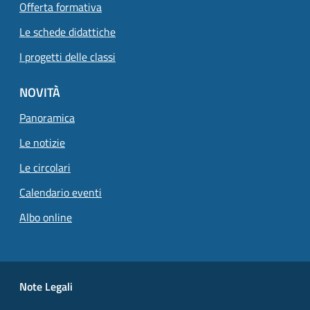
Offerta formativa
Le schede didattiche
I progetti delle classi
NOVITÀ
Panoramica
Le notizie
Le circolari
Calendario eventi
Albo online
Small prints
Useful links section
Note Legali