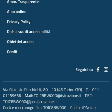
Amm. Trasparente
Albo online
Privacy Policy
Dichiaraz. di accessibilità
Obiettivi access.
Crediti
Faceb
I
Seguici su
Via Giacinto Pacchiotti, 80 - 10146 Torino (TO)
- Tel:
011
01159666
- Mail:
TOIC8BW00G@istruzione.it
- PEC:
TOIC8BW00G@pec.istruzione.it
Codice meccanografico:
TOIC8BW00G
- Codice iPA: icak -