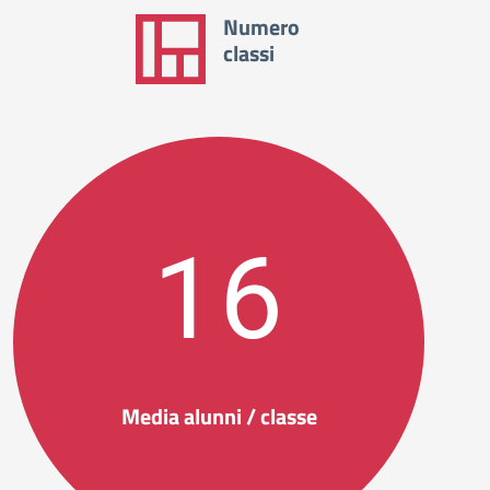
Numero
classi
16
Media alunni / classe