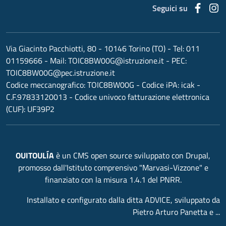
Faceb
I
Seguici su
Via Giacinto Pacchiotti, 80 - 10146 Torino (TO)
- Tel:
011
01159666
- Mail:
TOIC8BW00G@istruzione.it
- PEC:
TOIC8BW00G@pec.istruzione.it
Codice meccanografico:
TOIC8BW00G
- Codice iPA: icak -
C.F.97833120013 - Codice univoco fatturazione elettronica
(CUF): UF39P2
OUITOULÍA
è un CMS open source sviluppato con Drupal,
promosso dall'Istituto comprensivo "Marvasi-Vizzone" e
finanziato con la misura 1.4.1 del PNRR.
Installato e configurato dalla ditta ADVICE, sviluppato da
Pietro Arturo Panetta e ...