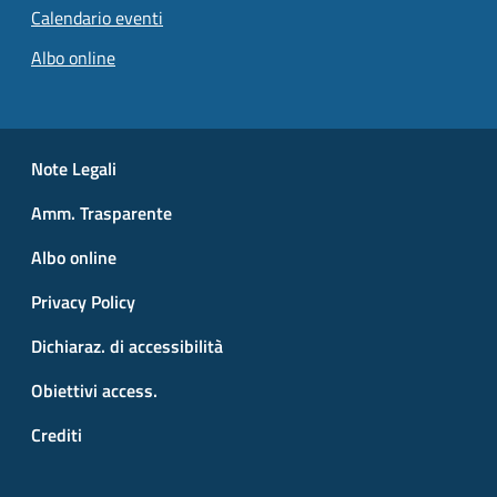
Calendario eventi
Pagina attuale
Albo online
Small prints
Useful links section
Note Legali
Amm. Trasparente
Albo online
Privacy Policy
Dichiaraz. di accessibilità
Obiettivi access.
Crediti