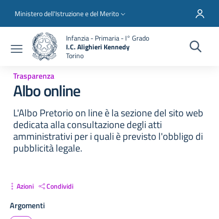
Salta al contenuto principale
Skip to footer content
Slim top
Ministero dell'Istruzione e del Merito
Infanzia - Primaria - I° Grado
I.C. Alighieri Kennedy
Torino
Trasparenza
Albo online
L'Albo Pretorio on line è la sezione del sito web
dedicata alla consultazione degli atti
amministrativi per i quali è previsto l'obbligo di
pubblicità legale.
Azioni
Condividi
Argomenti