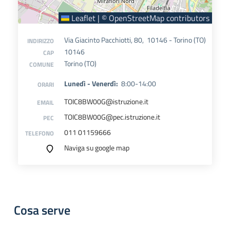
Leaflet
|
©
OpenStreetMap
contributors
Via Giacinto Pacchiotti, 80, 10146 - Torino (TO)
INDIRIZZO
10146
CAP
Torino (TO)
COMUNE
Lunedì - Venerdì:
8:00-14:00
ORARI
TOIC8BW00G@istruzione.it
EMAIL
TOIC8BW00G@pec.istruzione.it
PEC
011 01159666
TELEFONO
Naviga su google map
Cosa serve