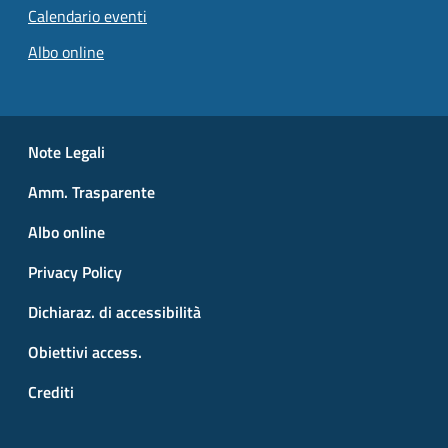
Calendario eventi
Albo online
Small prints
Useful links section
Note Legali
Amm. Trasparente
Albo online
Privacy Policy
Dichiaraz. di accessibilità
Obiettivi access.
Crediti