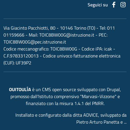
Faceb
I
Seguici su
Via Giacinto Pacchiotti, 80 - 10146 Torino (TO)
- Tel:
011
01159666
- Mail:
TOIC8BW00G@istruzione.it
- PEC:
TOIC8BW00G@pec.istruzione.it
Codice meccanografico:
TOIC8BW00G
- Codice iPA: icak -
C.F.97833120013 - Codice univoco fatturazione elettronica
(CUF): UF39P2
OUITOULÍA
è un CMS open source sviluppato con Drupal,
promosso dall'Istituto comprensivo "Marvasi-Vizzone" e
finanziato con la misura 1.4.1 del PNRR.
Installato e configurato dalla ditta ADVICE, sviluppato da
Pietro Arturo Panetta e ...