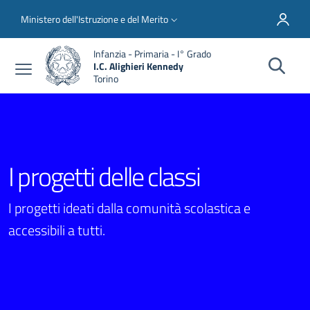
Salta al contenuto principale
Skip to footer content
Slim top
Ministero dell'Istruzione e del Merito
Infanzia - Primaria - I° Grado
I.C. Alighieri Kennedy
Torino
I progetti delle classi
I progetti ideati dalla comunità scolastica e
accessibili a tutti.