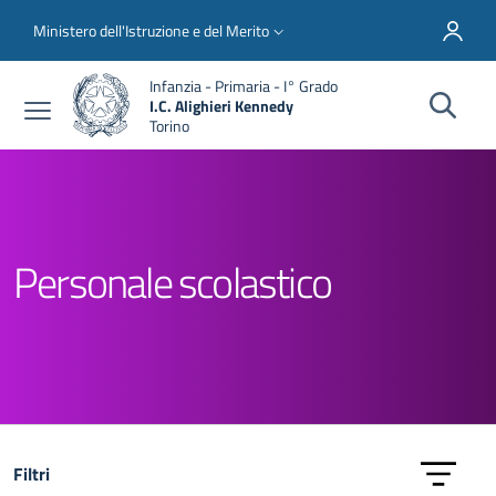
Salta al contenuto principale
Skip to footer content
Slim top
Ministero dell'Istruzione e del Merito
Infanzia - Primaria - I° Grado
I.C. Alighieri Kennedy
Torino
Personale scolastico
Filtri