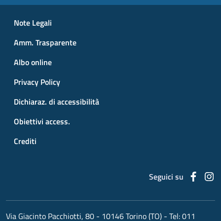
Small prints
Useful links section
Note Legali
Amm. Trasparente
Albo online
Privacy Policy
Dichiaraz. di accessibilità
Obiettivi access.
Crediti
Faceb
I
Seguici su
Via Giacinto Pacchiotti, 80 - 10146 Torino (TO)
- Tel:
011