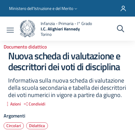
Salta al contenuto principale
Skip to footer content
Slim top
Ministero dell'Istruzione e del Merito
Infanzia - Primaria - I° Grado
I.C. Alighieri Kennedy
Torino
Documento didattico
Nuova scheda di valutazione e
descrittori dei voti di disciplina
Informativa sulla nuova scheda di valutazione
della scuola secondaria e tabella dei descrittori
dei voti numerici in vigore a partire da giugno.
Azioni
Condividi
Argomenti
Circolari
Didattica