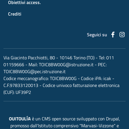
Obiettivi access.
Crediti
Faceb
I
Seguici su
Via Giacinto Pacchiotti, 80 - 10146 Torino (TO)
- Tel:
011
01159666
- Mail:
TOIC8BW00G@istruzione.it
- PEC:
TOIC8BW00G@pec.istruzione.it
Codice meccanografico:
TOIC8BW00G
- Codice iPA: icak -
C.F.97833120013 - Codice univoco fatturazione elettronica
(CUF): UF39P2
OUITOULÍA
è un CMS open source sviluppato con Drupal,
promosso dall'Istituto comprensivo "Marvasi-Vizzone" e