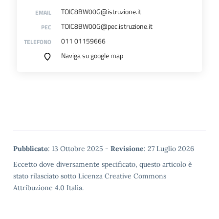
TOIC8BW00G@istruzione.it
EMAIL
TOIC8BW00G@pec.istruzione.it
PEC
011 01159666
TELEFONO
Naviga su google map
Metadata
Pubblicato
: 13 Ottobre 2025 -
Revisione
: 27 Luglio 2026
Eccetto dove diversamente specificato, questo articolo è
stato rilasciato sotto Licenza Creative Commons
Attribuzione 4.0 Italia.