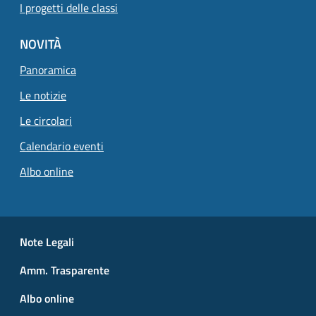
I progetti delle classi
NOVITÀ
Panoramica
Le notizie
Le circolari
Calendario eventi
Albo online
Small prints
Useful links section
Note Legali
Amm. Trasparente
Albo online