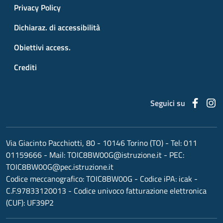
Privacy Policy
Dichiaraz. di accessibilità
Obiettivi access.
Crediti
Faceb
I
Seguici su
Via Giacinto Pacchiotti, 80 - 10146 Torino (TO)
- Tel:
011
01159666
- Mail:
TOIC8BW00G@istruzione.it
- PEC:
TOIC8BW00G@pec.istruzione.it
Codice meccanografico:
TOIC8BW00G
- Codice iPA: icak -
C.F.97833120013 - Codice univoco fatturazione elettronica
(CUF): UF39P2