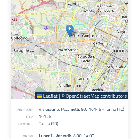
Leaflet
|
©
OpenStreetMap
contributors
Via Giacinto Pacchiotti, 80, 10146 - Torino (TO)
INDIRIZZO
10146
CAP
Torino (TO)
COMUNE
Lunedì - Venerdì:
8:00-14:00
ORARI