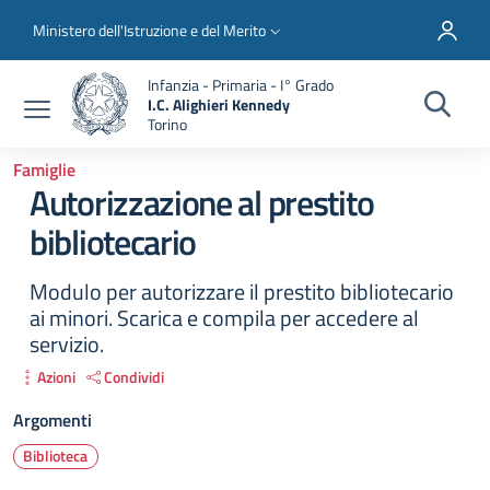
Salta al contenuto principale
Skip to footer content
Slim top
Ministero dell'Istruzione e del Merito
Infanzia - Primaria - I° Grado
I.C. Alighieri Kennedy
Torino
Famiglie
Autorizzazione al prestito
bibliotecario
Modulo per autorizzare il prestito bibliotecario
ai minori. Scarica e compila per accedere al
servizio.
Azioni
Condividi
Argomenti
Biblioteca