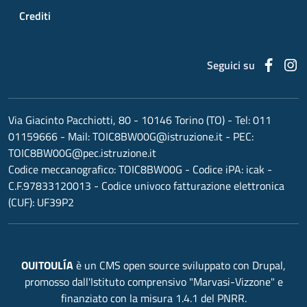
Crediti
Faceb
I
Seguici su
Via Giacinto Pacchiotti, 80 - 10146 Torino (TO)
- Tel:
011
01159666
- Mail:
TOIC8BW00G@istruzione.it
- PEC:
TOIC8BW00G@pec.istruzione.it
Codice meccanografico:
TOIC8BW00G
- Codice iPA: icak -
C.F.97833120013 - Codice univoco fatturazione elettronica
(CUF): UF39P2
OUITOULÍA
è un CMS open source sviluppato con Drupal,
promosso dall'Istituto comprensivo "Marvasi-Vizzone" e
finanziato con la misura 1.4.1 del PNRR.