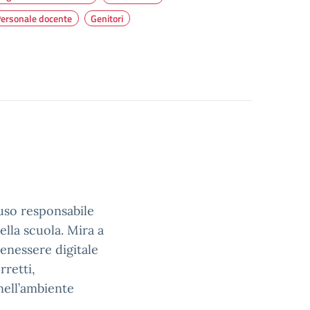
ersonale docente
Genitori
 uso responsabile
della scuola. Mira a
benessere digitale
retti,
nell’ambiente