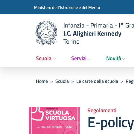
Slim t
Salta al contenuto principale
Skip to footer content
Ministero dell'Istruzione e del Merito
Infanzia - Primaria - I° Gr
I.C. Alighieri Kennedy
Torino
Scuola
Servizi
Novità
Briciole di pane
Home
>
Scuola
>
Le carte della scuola
>
Reg
Regolamenti
E-policy