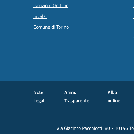
Iscrizioni On Line
Invalsi
Comune di Torino
Small prints
Useful links section
Note
Amm.
Albo
Legali
Trasparente
online
Via Giacinto Pacchiotti, 80 - 10146 To