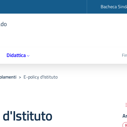
op
Bacheca Sind
ado
Didattica
Fi
olamenti
>
E-policy d'Istituto
 d'Istituto
A
R