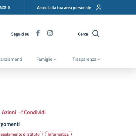
acale
Accedi alla tua area personale
Facebook
Instagram
Seguici su
Cerca
nanziamenti
Famiglie
Trasparenza
Azioni
Condividi
rgomenti
egolamento d'istituto
Informatica