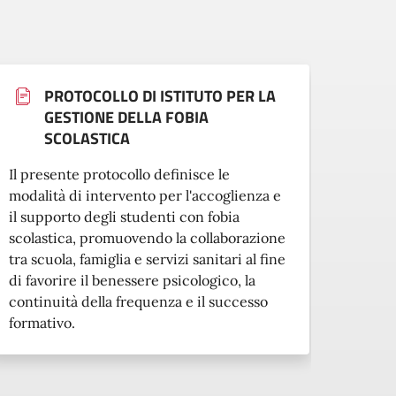
PROTOCOLLO DI ISTITUTO PER LA
GESTIONE DELLA FOBIA
SCOLASTICA
Il pre
Il presente protocollo definisce le
modali
modalità di intervento per l'accoglienza e
inseri
il supporto degli studenti con fobia
strani
scolastica, promuovendo la collaborazione
normat
tra scuola, famiglia e servizi sanitari al fine
favori
di favorire il benessere psicologico, la
piena 
continuità della frequenza e il successo
formativo.