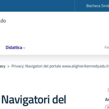
op
Bacheca Sind
ado
Didattica
Fi
vacy
>
Privacy: Navigatori del portale www.alighierikennedy.edu.it
 Navigatori del
A
P