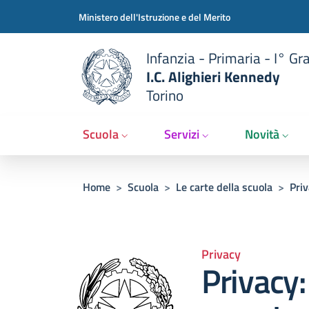
Slim t
Salta al contenuto principale
Skip to footer content
Ministero dell'Istruzione e del Merito
Infanzia - Primaria - I° Gr
I.C. Alighieri Kennedy
Torino
Scuola
Servizi
Novità
Briciole di pane
Home
>
Scuola
>
Le carte della scuola
>
Pri
Privacy
Privacy: