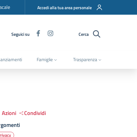
acale
Accedi alla tua area personale
Facebook
Instagram
Seguici su
Cerca
nanziamenti
Famiglie
Trasparenza
Azioni
Condividi
rgomenti
rivacy