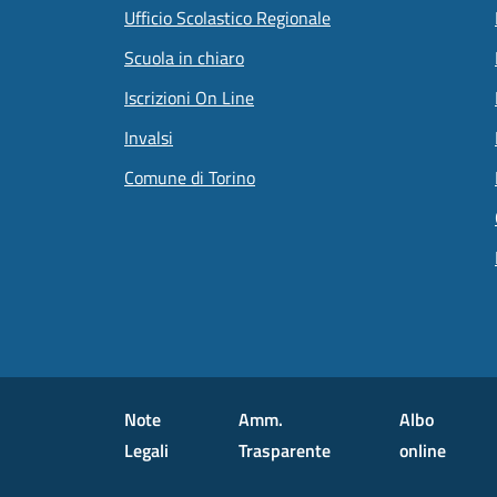
Ufficio Scolastico Regionale
Scuola in chiaro
Iscrizioni On Line
Invalsi
Comune di Torino
Small prints
Useful links section
Note
Amm.
Albo
Legali
Trasparente
online