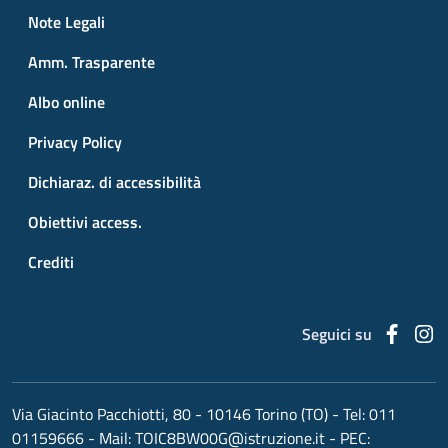
Small prints
Useful links section
Note Legali
Amm. Trasparente
Albo online
Privacy Policy
Dichiaraz. di accessibilità
Obiettivi access.
Crediti
Faceb
I
Seguici su
Via Giacinto Pacchiotti, 80 - 10146 Torino (TO)
- Tel:
011
01159666
- Mail:
TOIC8BW00G@istruzione.it
- PEC: