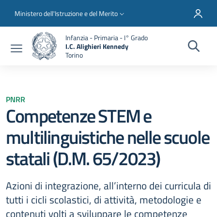
Salta al contenuto principale
Skip to footer content
Slim top
Ministero dell'Istruzione e del Merito
Infanzia - Primaria - I° Grado
I.C. Alighieri Kennedy
Torino
PNRR
Competenze STEM e
multilinguistiche nelle scuole
statali (D.M. 65/2023)
Azioni di integrazione, all’interno dei curricula di
tutti i cicli scolastici, di attività, metodologie e
contenuti volti a sviluppare le competenze