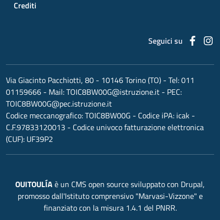
Crediti
Faceb
I
Seguici su
Via Giacinto Pacchiotti, 80 - 10146 Torino (TO)
- Tel:
011
01159666
- Mail:
TOIC8BW00G@istruzione.it
- PEC:
TOIC8BW00G@pec.istruzione.it
Codice meccanografico:
TOIC8BW00G
- Codice iPA: icak -
C.F.97833120013 - Codice univoco fatturazione elettronica
(CUF): UF39P2
OUITOULÍA
è un CMS open source sviluppato con Drupal,
promosso dall'Istituto comprensivo "Marvasi-Vizzone" e
finanziato con la misura 1.4.1 del PNRR.