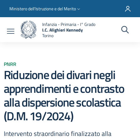
Salta al contenuto principale
Skip to footer content
Slim top
Ministero dell'Istruzione e del Merito
Infanzia - Primaria - I° Grado
I.C. Alighieri Kennedy
Torino
PNRR
Riduzione dei divari negli
apprendimenti e contrasto
alla dispersione scolastica
(D.M. 19/2024)
Intervento straordinario finalizzato alla