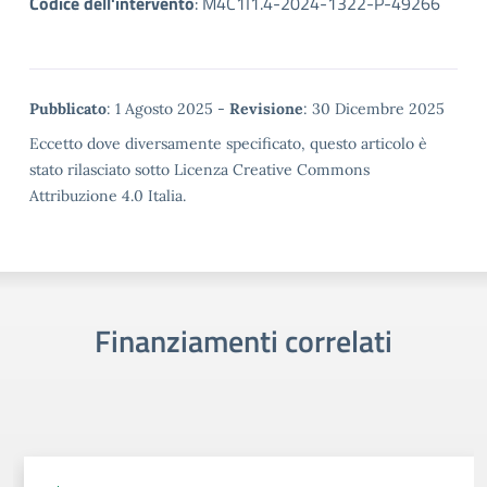
Codice dell'intervento
:
M4C1I1.4-2024-1322-P-49266
Metadata
Pubblicato
: 1 Agosto 2025 -
Revisione
: 30 Dicembre 2025
Eccetto dove diversamente specificato, questo articolo è
stato rilasciato sotto Licenza Creative Commons
Attribuzione 4.0 Italia.
Finanziamenti correlati