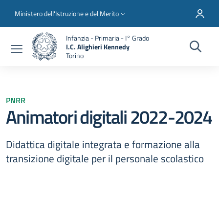
Salta al contenuto principale
Skip to footer content
Slim top
Ministero dell'Istruzione e del Merito
Infanzia - Primaria - I° Grado
I.C. Alighieri Kennedy
Torino
PNRR
Animatori digitali 2022-2024
Didattica digitale integrata e formazione alla
transizione digitale per il personale scolastico