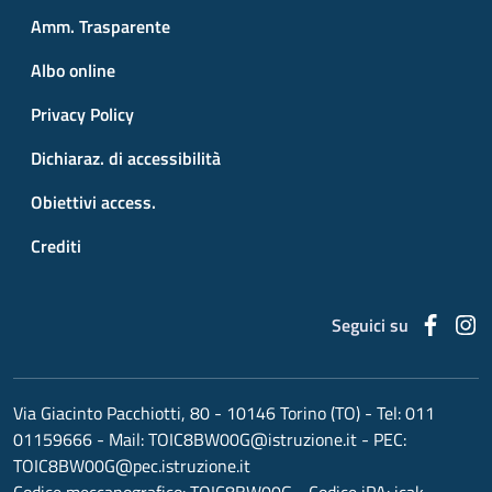
Amm. Trasparente
Albo online
Privacy Policy
Dichiaraz. di accessibilità
Obiettivi access.
Crediti
Faceb
I
Seguici su
Via Giacinto Pacchiotti, 80 - 10146 Torino (TO)
- Tel:
011
01159666
- Mail:
TOIC8BW00G@istruzione.it
- PEC:
TOIC8BW00G@pec.istruzione.it
Codice meccanografico:
TOIC8BW00G
- Codice iPA: icak -