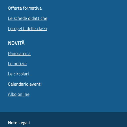
Offerta formativa
Le schede didattiche
I progetti delle classi
NOVITÀ
Panoramica
Le notizie
Le circolari
Calendario eventi
Albo online
Small prints
Useful links section
Note Legali