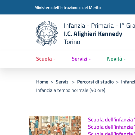
Slim t
Salta al contenuto principale
Skip to footer content
Ministero dell'Istruzione e del Merito
Infanzia - Primaria - I° Gr
I.C. Alighieri Kennedy
Torino
Scuola
Servizi
Novità
Briciole di pane
Home
>
Servizi
>
Percorsi di studio
>
Infanz
Infanzia a tempo normale (40 ore)
Scuola dell’infanzia 
Scuola dell’infanzia
Scuola dell’infanzia