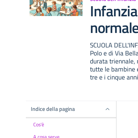
Infanzi
normale
SCUOLA DELL'INFA
Polo e di Via Bell
durata triennale,
tutte le bambine 
tre e i cinque anni
Indice della pagina
Indice della pagina
Cos'è
A cosa serve