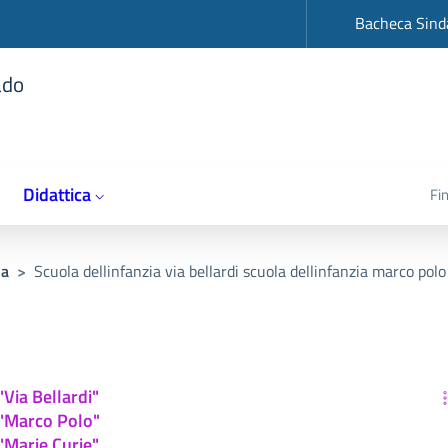
op
Bacheca Sind
ado
Didattica
Fi
ia
>
Scuola dellinfanzia via bellardi scuola dellinfanzia marco pol
"Via Bellardi"
 "Marco Polo"
 "Marie Curie"