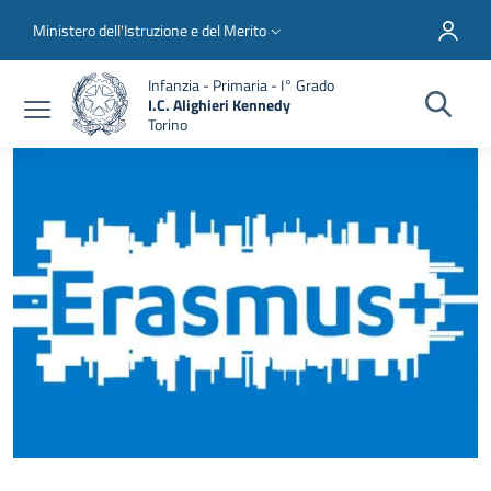
Salta al contenuto principale
Skip to footer content
Slim top
Ministero dell'Istruzione e del Merito
Infanzia - Primaria - I° Grado
I.C. Alighieri Kennedy
Torino