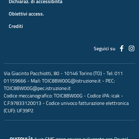
Dichiaraz. di accessibilità
Obiettivi access.
Crediti
Faceb
I
Seguici su
Via Giacinto Pacchiotti, 80 - 10146 Torino (TO)
- Tel:
011
01159666
- Mail:
TOIC8BW00G@istruzione.it
- PEC:
TOIC8BW00G@pec.istruzione.it
Codice meccanografico:
TOIC8BW00G
- Codice iPA: icak -
C.F.97833120013 - Codice univoco fatturazione elettronica
(CUF): UF39P2
OUITOULÍA
è un CMS open source sviluppato con Drupal,