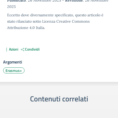
Metadata
Pubblicato
: 26 Novembre 2025 -
Revisione
: 26 Novembre
2025
Eccetto dove diversamente specificato, questo articolo è
stato rilasciato sotto Licenza Creative Commons
Attribuzione 4.0 Italia.
Azioni
Condividi
Argomenti
Erasmus+
Contenuti correlati