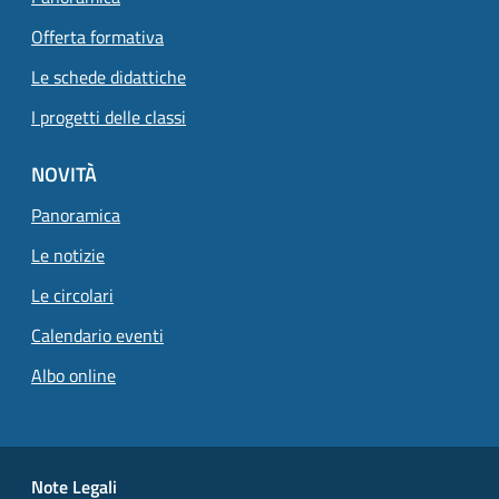
Offerta formativa
Le schede didattiche
I progetti delle classi
NOVITÀ
Panoramica
Le notizie
Le circolari
Calendario eventi
Albo online
Small prints
Useful links section
Note Legali