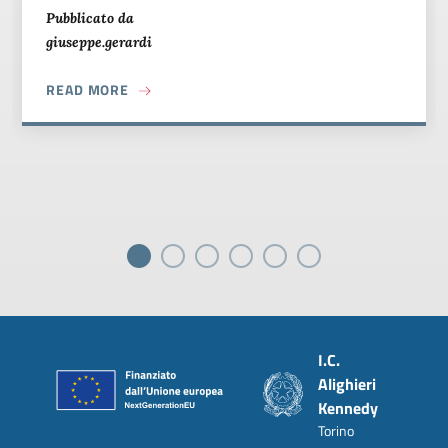
Pubblicato da
giuseppe.gerardi
ABOUT ERASMUS+ MODE: ON!
READ MORE
Piè di pagina
I.C.
Alighieri
Kennedy
Torino