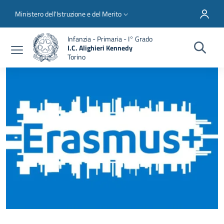
Salta al contenuto principale
Skip to footer content
Slim top
Ministero dell'Istruzione e del Merito
Infanzia - Primaria - I° Grado
I.C. Alighieri Kennedy
Torino