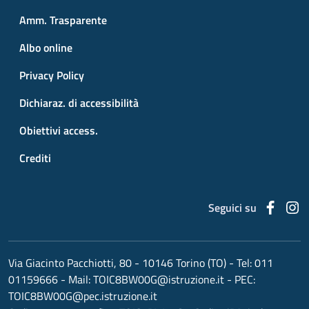
Amm. Trasparente
Albo online
Privacy Policy
Dichiaraz. di accessibilità
Obiettivi access.
Crediti
Faceb
I
Seguici su
Via Giacinto Pacchiotti, 80 - 10146 Torino (TO)
- Tel:
011
01159666
- Mail:
TOIC8BW00G@istruzione.it
- PEC:
TOIC8BW00G@pec.istruzione.it