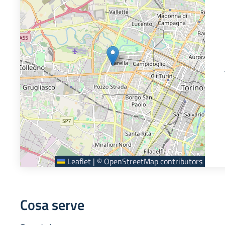
Leaflet
|
©
OpenStreetMap
contributors
Cosa serve