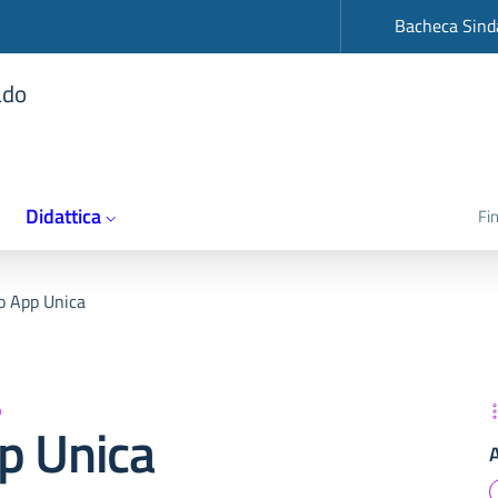
op
Bacheca Sind
ado
Didattica
Fi
o App Unica
o
p Unica