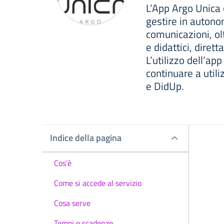
L’App Argo Unica 
gestire in auton
comunicazioni, ol
e didattici, dire
L’utilizzo dell’ap
continuare a util
e DidUp.
Indice della pagina
Indice della pagina
Cos'è
Come si accede al servizio
Cosa serve
Tempi e scadenze