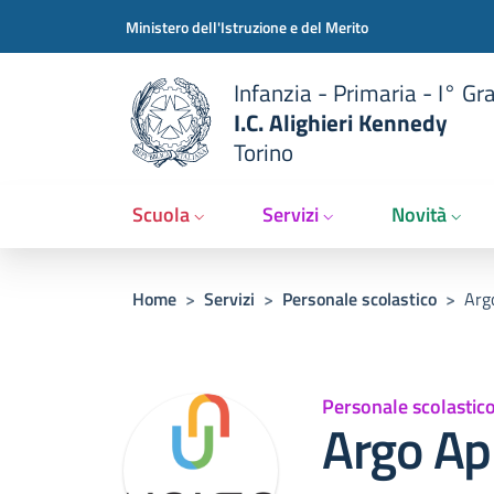
Slim t
Salta al contenuto principale
Skip to footer content
Ministero dell'Istruzione e del Merito
Infanzia - Primaria - I° Gr
I.C. Alighieri Kennedy
Torino
Scuola
Servizi
Novità
Briciole di pane
Home
>
Servizi
>
Personale scolastico
>
Arg
Personale scolastic
Argo Ap