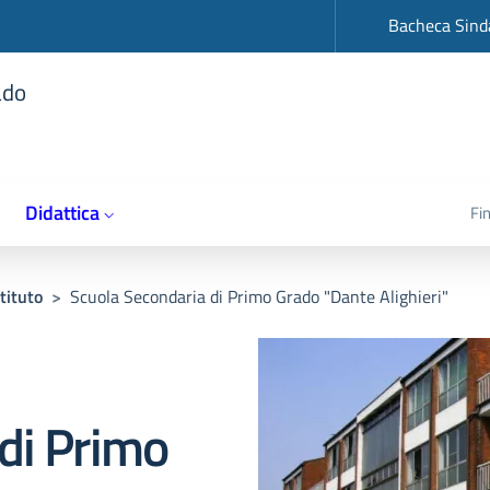
op
Bacheca Sind
ado
Didattica
Fi
tituto
>
Scuola Secondaria di Primo Grado "Dante Alighieri"
di Primo