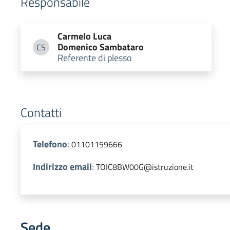
Responsabile
Carmelo Luca
Domenico
Sambataro
CS
Carmelo Luca Domenico Sambataro
Referente di plesso
Contatti
Telefono
:
01101159666
Indirizzo email
:
TOIC8BW00G@istruzione.it
Sede