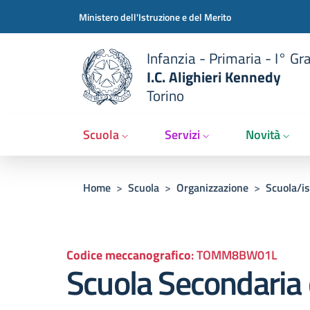
Slim t
Salta al contenuto principale
Skip to footer content
Ministero dell'Istruzione e del Merito
Infanzia - Primaria - I° Gr
I.C. Alighieri Kennedy
Torino
Scuola
Servizi
Novità
Briciole di pane
Home
>
Scuola
>
Organizzazione
>
Scuola/is
Codice meccanografico
:
TOMM8BW01L
Scuola Secondaria 