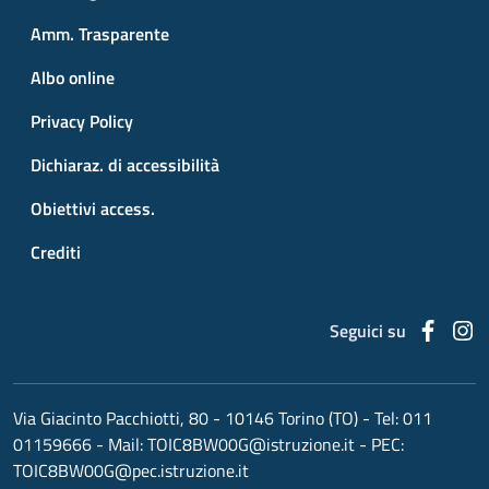
Amm. Trasparente
Albo online
Privacy Policy
Dichiaraz. di accessibilità
Obiettivi access.
Crediti
Faceb
I
Seguici su
Via Giacinto Pacchiotti, 80 - 10146 Torino (TO)
- Tel:
011
01159666
- Mail:
TOIC8BW00G@istruzione.it
- PEC:
TOIC8BW00G@pec.istruzione.it