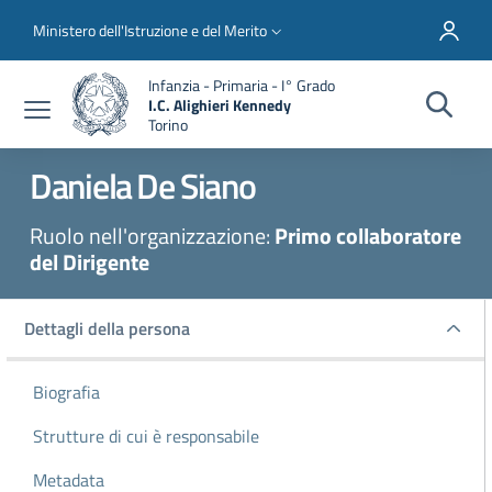
Salta al contenuto principale
Skip to footer content
Slim top
Ministero dell'Istruzione e del Merito
Infanzia - Primaria - I° Grado
I.C. Alighieri Kennedy
Torino
Daniela
De Siano
Ruolo nell'organizzazione:
Primo collaboratore
del Dirigente
Dettagli della persona
Dettagli della persona
Biografia
Strutture di cui è responsabile
Metadata