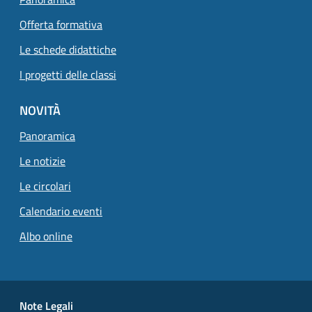
Offerta formativa
Le schede didattiche
I progetti delle classi
NOVITÀ
Panoramica
Le notizie
Le circolari
Calendario eventi
Albo online
Small prints
Useful links section
Note Legali