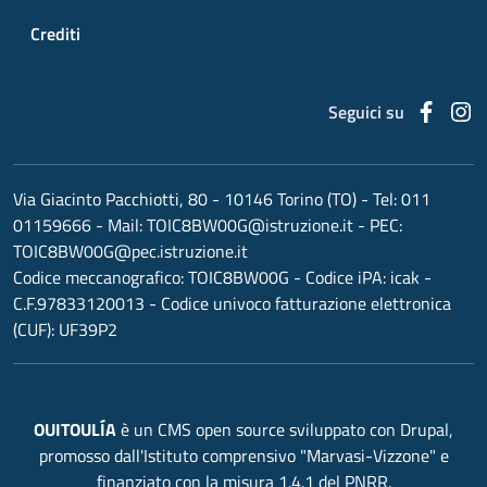
Crediti
Faceb
I
Seguici su
Via Giacinto Pacchiotti, 80 - 10146 Torino (TO)
- Tel:
011
01159666
- Mail:
TOIC8BW00G@istruzione.it
- PEC:
TOIC8BW00G@pec.istruzione.it
Codice meccanografico:
TOIC8BW00G
- Codice iPA: icak -
C.F.97833120013 - Codice univoco fatturazione elettronica
(CUF): UF39P2
OUITOULÍA
è un CMS open source sviluppato con Drupal,
promosso dall'Istituto comprensivo "Marvasi-Vizzone" e
finanziato con la misura 1.4.1 del PNRR.