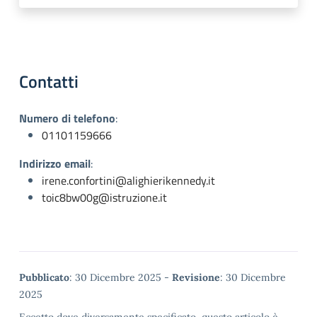
Contatti
Numero di telefono
:
01101159666
Indirizzo email
:
irene.confortini@alighierikennedy.it
toic8bw00g@istruzione.it
Metadata
Pubblicato
: 30 Dicembre 2025 -
Revisione
: 30 Dicembre
2025