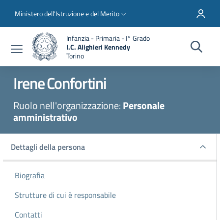
Salta al contenuto principale
Skip to footer content
Slim top
Ministero dell'Istruzione e del Merito
Infanzia - Primaria - I° Grado
I.C. Alighieri Kennedy
Torino
Irene
Confortini
Ruolo nell'organizzazione:
Personale
amministrativo
Dettagli della persona
Dettagli della persona
Biografia
Strutture di cui è responsabile
Contatti