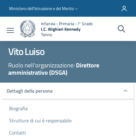
Salta al contenuto principale
Skip to footer content
Slim top
Ministero dell'Istruzione e del Merito
Infanzia - Primaria - I° Grado
I.C. Alighieri Kennedy
Torino
Vito
Luiso
Ruolo nell'organizzazione:
Direttore
amministrativo (DSGA)
Dettagli della persona
Dettagli della persona
Biografia
Strutture di cui è responsabile
Contatti