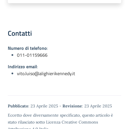
Contatti
Numero di telefono
:
011-01159666
Indirizzo email
:
vito.luiso@alighierikennedy.it
Metadata
Pubblicato
: 23 Aprile 2025 -
Revisione
: 23 Aprile 2025
Eccetto dove diversamente specificato, questo articolo è
stato rilasciato sotto Licenza Creative Commons