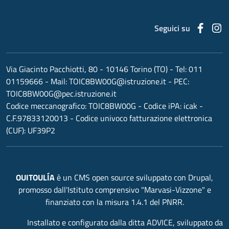
Faceb
I
Seguici su
Via Giacinto Pacchiotti, 80 - 10146 Torino (TO)
- Tel:
011
01159666
- Mail:
TOIC8BW00G@istruzione.it
- PEC:
TOIC8BW00G@pec.istruzione.it
Codice meccanografico:
TOIC8BW00G
- Codice iPA: icak -
C.F.97833120013 - Codice univoco fatturazione elettronica
(CUF): UF39P2
OUITOULÍA
è un CMS open source sviluppato con Drupal,
promosso dall'Istituto comprensivo "Marvasi-Vizzone" e
finanziato con la misura 1.4.1 del PNRR.
Installato e configurato dalla ditta ADVICE, sviluppato da