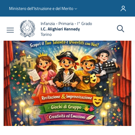
Salta al contenuto principale
Skip to footer content
Slim top
Ministero dell'Istruzione e del Merito
Infanzia - Primaria - I° Grado
I.C. Alighieri Kennedy
Torino