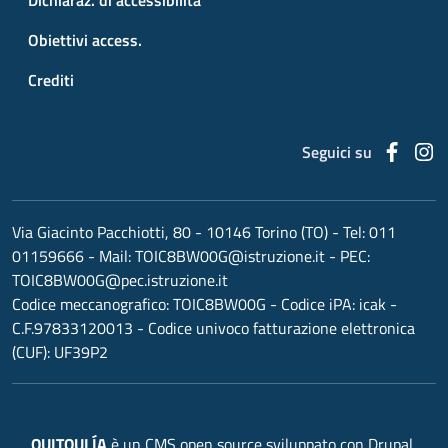
Obiettivi access.
Crediti
Faceb
I
Seguici su
Via Giacinto Pacchiotti, 80 - 10146 Torino (TO)
- Tel:
011
01159666
- Mail:
TOIC8BW00G@istruzione.it
- PEC:
TOIC8BW00G@pec.istruzione.it
Codice meccanografico:
TOIC8BW00G
- Codice iPA: icak -
C.F.97833120013 - Codice univoco fatturazione elettronica
(CUF): UF39P2
OUITOULÍA
è un CMS open source sviluppato con Drupal,