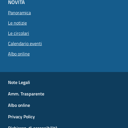
NOVITÀ
Panoramica
Le notizie
Le circolari
Calendario eventi
Albo online
Small prints
Useful links section
Note Legali
Amm. Trasparente
Albo online
Privacy Policy
Dichiaraz. di accessibilità