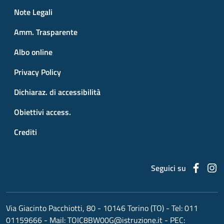
Small prints
Useful links section
Note Legali
Amm. Trasparente
Albo online
Privacy Policy
Dichiaraz. di accessibilità
Obiettivi access.
Crediti
Faceb
I
Seguici su
Via Giacinto Pacchiotti, 80 - 10146 Torino (TO)
- Tel:
011
01159666
- Mail:
TOIC8BW00G@istruzione.it
- PEC: