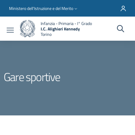
Salta al contenuto principale
Skip to footer content
Slim top
Ministero dell'Istruzione e del Merito
Infanzia - Primaria - I° Grado
I.C. Alighieri Kennedy
Torino
Gare sportive